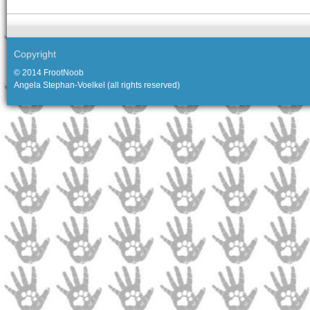
Copyright
© 2014 FrootNoob
Angela Stephan-Voelkel (all rights reserved)