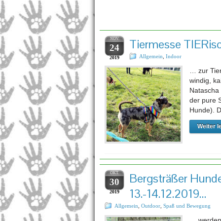
Kategorie
NOV.
Tiermesse TIERisc
24
Allgemein
,
Indoor
2019
… zur Tie
windig, k
Natascha 
der pure S
Hunde). D
Weiter l
OKT.
Bergsträßer Hund
30
13.-14.12.2019…
2019
Allgemein
,
Outdoor
,
Spaß und Bewegung
… werden 