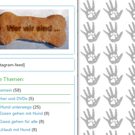
stagram-feed]
le Themen:
gemein
(58)
cher und DVDs
(5)
 Hund unterwegs
(25)
Essen gehen mit Hund
(8)
Gassi gehen für alle
(8)
Urlaub mit Hund
(8)