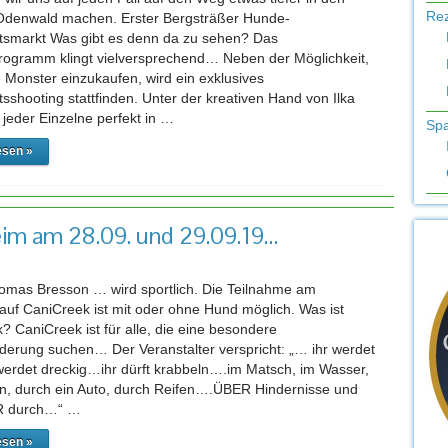
Re
Odenwald machen. Erster Bergsträßer Hunde-
smarkt Was gibt es denn da zu sehen? Das
gramm klingt vielversprechend… Neben der Möglichkeit,
e Monster einzukaufen, wird ein exklusives
sshooting stattfinden. Unter der kreativen Hand von Ilka
 jeder Einzelne perfekt in …
Sp
esen »
eim am 28.09. und 29.09.19…
omas Bresson … wird sportlich. Die Teilnahme am
lauf CaniCreek ist mit oder ohne Hund möglich. Was ist
? CaniCreek ist für alle, die eine besondere
derung suchen… Der Veranstalter verspricht: „… ihr werdet
 werdet dreckig…ihr dürft krabbeln….im Matsch, im Wasser,
n, durch ein Auto, durch Reifen….ÜBER Hindernisse und
 durch…“ …
esen »