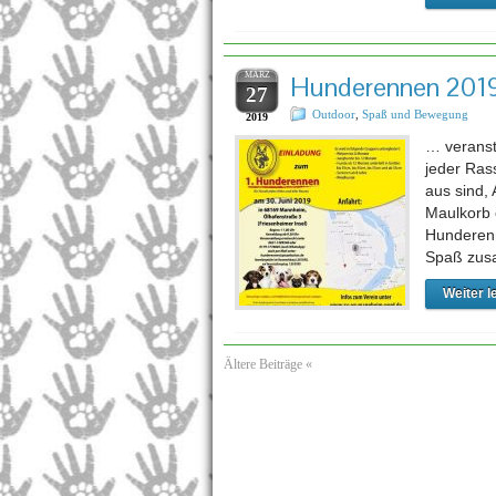
MÄRZ
Hunderennen 2019
27
Outdoor
,
Spaß und Bewegung
2019
… veranst
jeder Rass
aus sind,
Maulkorb 
Hunderenn
Spaß zus
Weiter l
Ältere Beiträge «