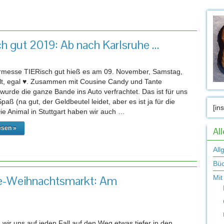
narchiv:
Spaß und Bewegung
h gut 2019: Ab nach Karlsruhe …
rmesse TIERisch gut hieß es am 09. November, Samstag,
alt, egal ♥. Zusammen mit Cousine Candy und Tante
wurde die ganze Bande ins Auto verfrachtet. Das ist für uns
paß (na gut, der Geldbeutel leidet, aber es ist ja für die
[in
ie Animal in Stuttgart haben wir auch …
esen »
Al
All
Bü
e-Weihnachtsmarkt: Am
Mit
wir uns auf jeden Fall auf den Weg etwas tiefer in den