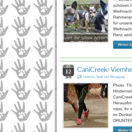
schönen 
Weihnacht
Rahmenpro
für unser
Weihnacht
Renz wird
Weiter l
SEP.
CaniCreek: Viernh
12
Outdoor
,
Spaß und Bewegung
2019
Photo: Th
Hindernis
CaniCreek
Herausfor
nass, ihr
im Dunkel
DRUNTER
Weiter l