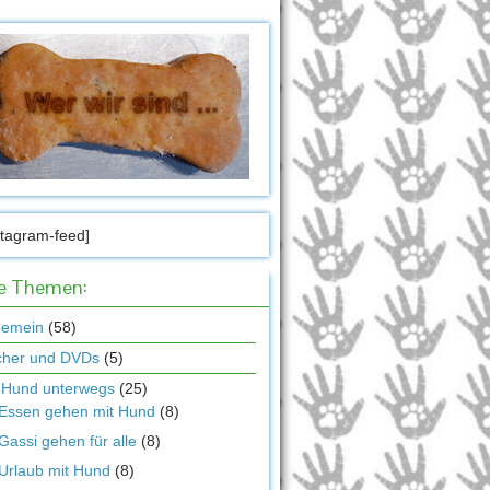
stagram-feed]
le Themen:
gemein
(58)
cher und DVDs
(5)
 Hund unterwegs
(25)
Essen gehen mit Hund
(8)
Gassi gehen für alle
(8)
Urlaub mit Hund
(8)