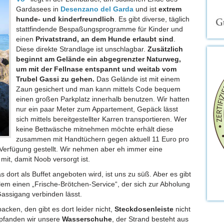
Gardasees in
Desenzano del Garda
und ist
extrem
hunde- und kinderfreundlich
. Es gibt diverse, täglich
stattfindende Bespaßungsprogramme für Kinder und
einen
Privatstrand, an dem Hunde erlaubt sind
.
Diese direkte Strandlage ist unschlagbar.
Zusätzlich
beginnt am Gelände ein abgegrenzter Naturweg,
um mit der Fellnase entspannt und weitab vom
Trubel Gassi zu gehen.
Das Gelände ist mit einem
Zaun gesichert und man kann mittels Code bequem
einen großen Parkplatz innerhalb benutzen. Wir hatten
nur ein paar Meter zum Appartement, Gepäck lässt
sich mittels bereitgestellter Karren transportieren. Wer
keine Bettwäsche mitnehmen möchte erhält diese
zusammen mit Handtüchern gegen aktuell 11 Euro pro
Verfügung gestellt. Wir nehmen aber eh immer eine
it, damit Noob versorgt ist.
s dort als Buffet angeboten wird, ist uns zu süß. Aber es gibt
em einen „Frische-Brötchen-Service“, der sich zur Abholung
assigang verbinden lässt.
acken, den gibt es dort leider nicht,
Steckdosenleiste
nicht
mpfanden wir unsere
Wasserschuhe
, der Strand besteht aus