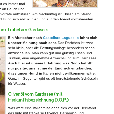
ibt es immer mal
rz an Bauch und
orräte aufzufüllen. Am Nachmittag ist Chillen am Strand
d Hund sich abzukühlen und auf den Abend vorzubereiten.
vom Trubel am Gardasee:
Ein Abstecher nach
Castellaro Lagusello
lohnt sich
unserer Meinung nach sehr.
Das Dörfchen ist zwar
sehr klein, aber die Festungsanlage besonders schön
anzuschauen. Man kann gut und günstig Essen und
Trinken, eine angenehme Abwechslung zum Gardasee.
Auch hier ist unsere Erfahrung was Noob betrifft
nur positiv, uns ist nie der Eindruck entstanden,
dass unser Hund in Italien nicht willkommen wäre.
Ganz im Gegenteil gibt es oft bereitstehende Schüsseln
für Wasser.
Olivenöl vom Gardasee (mit
Herkunftsbezeichnung D.O.P.):
Was wäre eine Italienreise ohne sich vor der Heimfahrt
das Auto mit literweise Olivenöl, Balsamico und