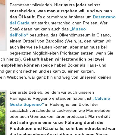
Parmesan vollzuladen.
Hier muss jeder selbst
entscheiden, was man ausgeben will und wo man
das Öl kauft.
Es gibt mehrere Anbieter um
Desenzano
del Garda
mit stark unterschiedlichen Preisen. Wer
Spaß daran hat kann auch das
„Museo
dell’olio“
besuchen, das Olivenölmuseum in Cisano,
einem Ortsteil von Bardolino (Wein, ja, den hätten wir
auch literweise kaufen können, aber man muss bei
begrenzten Möglichkeiten Prioritäten setzen, wenn Sie
ch hier zu).
Gekauft haben wir letztendlich bei zwei
t empfehlen können
(beide haben Boxer als Haus- und
d gar nicht riechen und es kam zu einem kurzen,
 ein Weibchen, war ganz hin und weg von unserem kleinen
Der erste Betrieb, bei dem wir auch unseren
Parmigiano Reggiano erstanden haben, ist
„Calvino
Gusto Supremo“
in Padenghe, ein Biohof der
zusätzlich verschiedene Leckereien wie Marmeladen
oder auch Gemüsekonfitüren produziert.
Man erhält
dort sehr gerne eine kurze Führung durch die
Produktion und Käsehalle, sehr beeindruckend war
die hochmoderne Ausstattung, probieren Sie es