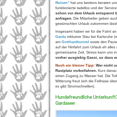
Reisen“
hat uns bestens beraten und 
funktionierte tadellos und der Servic
schon vor dem Urlaub entspannt b
anfragen.
Die Mitarbeiter geben auc
gewünschten Urlaub zukommen lässt, 
Insgesamt haben wir für die Fahrt a
Garda
inklusive Stau bei Karlsruhe (
am
Gotthardtunnel
sowie den Pause
auf der Hinfahrt zum Urlaub eh alles 
gemeinsame Zeit, Stress kann uns i
vorher ausgiebig Gassi, so dass er
Noch ein kleiner Tipp:
Wer nicht u
Rastplatz vorbeifahren.
Kurz danach 
einen Zugang zu Wasser hat. Die Toil
Witterung freut sich die Fellnase üb
es gibt Stromschnellen).
Hundefreundliche Unterkunft
Gardasee: