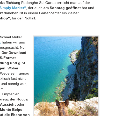
links Richtung Padenghe Sul Garda erreicht man auf der
Simply Market“
, der auch
am Sonntag geöffnet
hat und
ekt daneben ist in einem Gartencenter ein kleiner
shop“
, für den Notfall.
ichael Müller
z
haben wir uns
ausgesucht. Nur
.
Der Download
PS-Format
ndung und gibt
gen.
Wobei
e Wege sehr genau
tisch fast nicht
 und sonnig war,
dem
. Empfehlen
kreuz der Rocca
 Aussicht
oder
 Monte Belpo,
auf die Ebene von