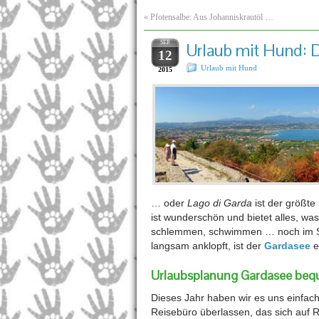
«
Pfotensalbe: Aus Johanniskrautöl …
SEP.
Urlaub mit Hund: 
12
Urlaub mit Hund
2015
… oder
Lago di Garda
ist der größte
ist wunderschön und bietet alles, w
schlemmen, schwimmen … noch im Sep
langsam anklopft, ist der
Gardasee
e
Urlaubsplanung Gardasee beq
Dieses Jahr haben wir es uns einfa
Reisebüro überlassen, das sich auf R