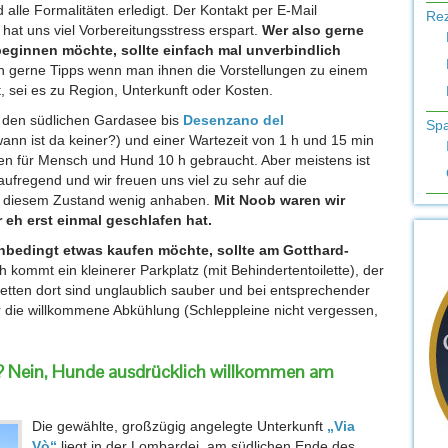
alle Formalitäten erledigt. Der Kontakt per E-Mail
Re
e hat uns viel Vorbereitungsstress erspart.
Wer also gerne
eginnen möchte, sollte einfach mal unverbindlich
h gerne Tipps wenn man ihnen die Vorstellungen zu einem
sei es zu Region, Unterkunft oder Kosten.
n den südlichen Gardasee bis
Desenzano del
Sp
wann ist da keiner?) und einer Wartezeit von 1 h und 15 min
n für Mensch und Hund 10 h gebraucht. Aber meistens ist
aufregend und wir freuen uns viel zu sehr auf die
n diesem Zustand wenig anhaben.
Mit Noob waren wir
 eh erst einmal geschlafen hat.
nbedingt etwas kaufen möchte, sollte am Gotthard-
kommt ein kleinerer Parkplatz (mit Behindertentoilette), der
etten dort sind unglaublich sauber und bei entsprechender
er die willkommene Abkühlung (Schleppleine nicht vergessen,
? Nein, Hunde ausdrücklich willkommen am
Die gewählte, großzügig angelegte Unterkunft
„Via
Vò“
liegt in der Lombardei, am südlichen Ende des