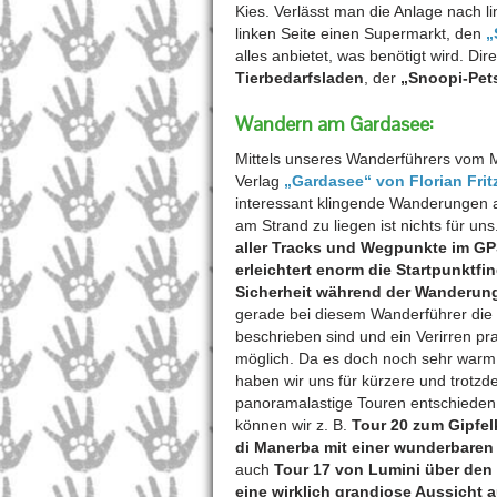
Kies. Verlässt man die Anlage nach 
linken Seite einen Supermarkt, den
„
alles anbietet, was benötigt wird. Dir
Tierbedarfsladen
, der
„Snoopi-Pet
Wandern am Gardasee:
Mittels unseres Wanderführers vom M
Verlag
„Gardasee“ von Florian Frit
interessant klingende Wanderungen 
am Strand zu liegen ist nichts für uns
aller Tracks und Wegpunkte im G
erleichtert enorm die Startpunktfi
Sicherheit während der Wanderun
gerade bei diesem Wanderführer di
beschrieben sind und ein Verirren prak
möglich. Da es doch noch sehr warm
haben wir uns für kürzere und trotz
panoramalastige Touren entschieden
können wir z. B.
Tour 20 zum Gipfel
di Manerba mit einer wunderbaren
auch
Tour 17 von Lumini über den
eine wirklich grandiose Aussicht 