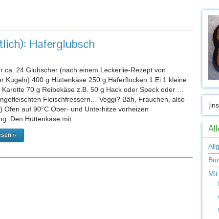
gwort-Archiv:
Haferflocken
tlich): Haferglubsch
ür ca. 24 Glubscher (nach einem Leckerlie-Rezept von
 Kugeln) 400 g Hüttenkäse 250 g Haferflocken 1 Ei 1 kleine
 Karotte 70 g Reibekäse z.B. 50 g Hack oder Speck oder …
eingefleischten Fleischfressern… Veggi? Bäh, Frauchen, also
[in
^^) Ofen auf 90°C Ober- und Unterhitze vorheizen
ng: Den Hüttenkäse mit …
Al
esen »
All
Bü
Mit