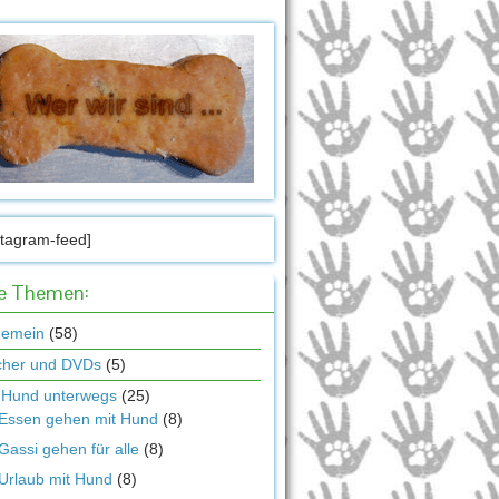
stagram-feed]
le Themen:
gemein
(58)
cher und DVDs
(5)
 Hund unterwegs
(25)
Essen gehen mit Hund
(8)
Gassi gehen für alle
(8)
Urlaub mit Hund
(8)