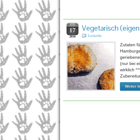
Schla
JUNI
Vegetarisch (eigen
17
Leckerlie
2016
Zutaten f
Hamburger
geriebene
(nur bei 
wirklich 
Zubereitu
Weiter l