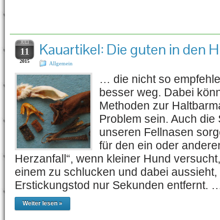
Schlagwort-Archiv:
Kau
JULI
Kauartikel: Die guten in den 
11
2015
Allgemein
… die nicht so empfehl
besser weg. Dabei könn
Methoden zur Haltbarm
Problem sein. Auch die 
unseren Fellnasen sorg
für den ein oder andere
Herzanfall“, wenn kleiner Hund versucht
einem zu schlucken und dabei aussieht, 
Erstickungstod nur Sekunden entfernt. 
Weiter lesen »