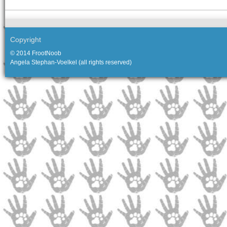
Copyright
© 2014 FrootNoob
Angela Stephan-Voelkel (all rights reserved)