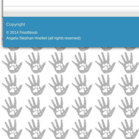
Copyright
© 2014 FrootNoob
Angela Stephan-Voelkel (all rights reserved)