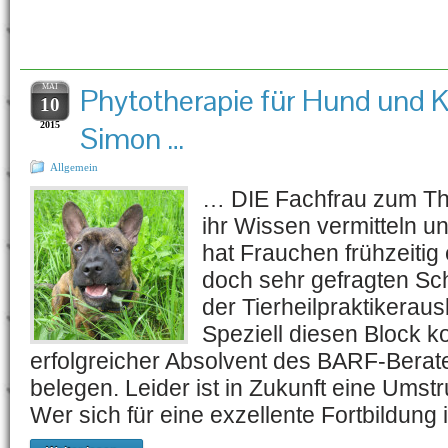
Schlagwort-Archiv:
Kr
MAI
Phytotherapie für Hund und K
10
2015
Simon …
Allgemein
… DIE Fachfrau zum Th
ihr Wissen vermitteln u
hat Frauchen frühzeitig 
doch sehr gefragten Sc
der Tierheilpraktikeraus
Speziell diesen Block k
erfolgreicher Absolvent des BARF-Berat
belegen. Leider ist in Zukunft eine Umstr
Wer sich für eine exzellente Fortbildun