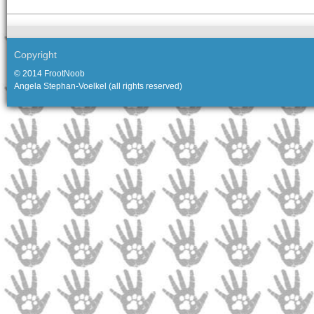
Copyright
© 2014 FrootNoob
Angela Stephan-Voelkel (all rights reserved)