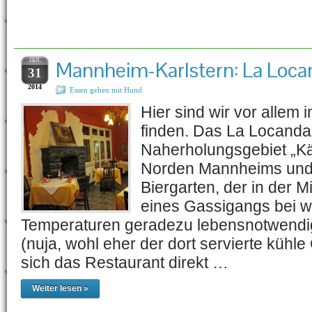
Schlagwort-Archiv:
La L
JAN.
Mannheim-Karlstern: La Loca
31
2014
Essen gehen mit Hund
Hier sind wir vor allem
finden. Das La Locanda 
Naherholungsgebiet „Kä
Norden Mannheims und 
Biergarten, der in der 
eines Gassigangs bei 
Temperaturen geradezu lebensnotwendi
(nuja, wohl eher der dort servierte kühle
sich das Restaurant direkt …
Weiter lesen »