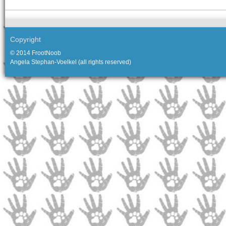
Copyright
© 2014 FrootNoob
Angela Stephan-Voelkel (all rights reserved)