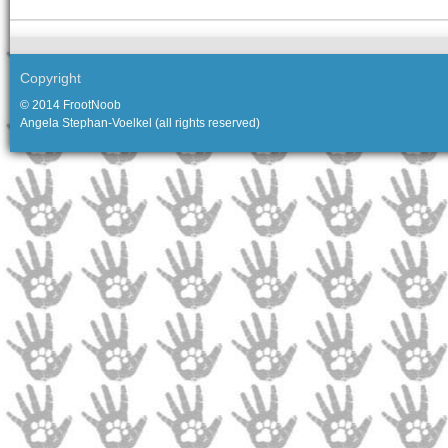
Copyright
© 2014 FrootNoob
Angela Stephan-Voelkel (all rights reserved)