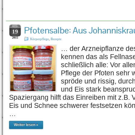
Schlagwort-Archiv:
Pfot
AUG.
Pfotensalbe: Aus Johanniskra
19
2015
Körperpflege
,
Rezepte
… der Arzneipflanze de
kennen das als Fellnas
schließlich alle: Vor all
Pflege der Pfoten sehr 
spröde und rissig, durch
und Eis stark beanspru
Spaziergang hilft das Einreiben mit z.B. 
Eis und Schnee schwerer festsetzen könn
…
Weiter lesen »