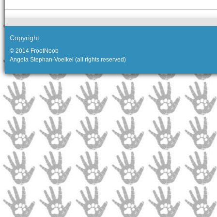
Copyright
© 2014 FrootNoob
Angela Stephan-Voelkel (all rights reserved)