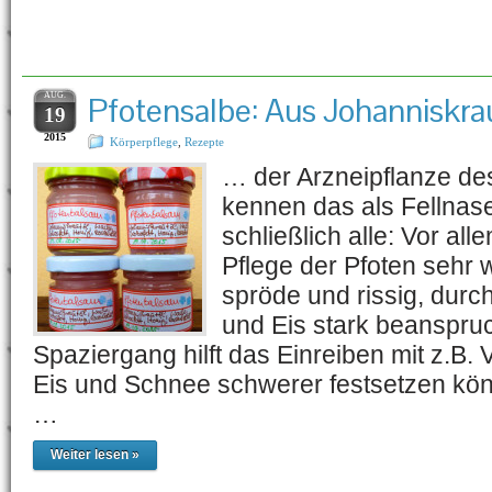
Schlagwort-Archiv:
Re
AUG.
Pfotensalbe: Aus Johanniskra
19
2015
Körperpflege
,
Rezepte
… der Arzneipflanze de
kennen das als Fellnas
schließlich alle: Vor all
Pflege der Pfoten sehr 
spröde und rissig, durch
und Eis stark beanspru
Spaziergang hilft das Einreiben mit z.B. 
Eis und Schnee schwerer festsetzen könn
…
Weiter lesen »