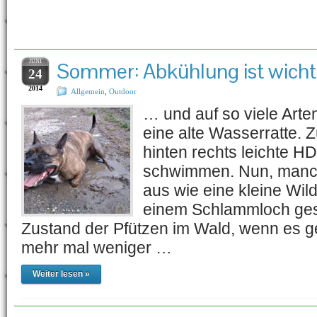
Schlagwort-Archiv:
Sand
JUNI
Sommer: Abkühlung ist wicht
24
2014
Allgemein
,
Outdoor
… und auf so viele Arte
eine alte Wasserratte. 
hinten rechts leichte HD 
schwimmen. Nun, manch
aus wie eine kleine Wild
einem Schlammloch gesu
Zustand der Pfützen im Wald, wenn es g
mehr mal weniger …
Weiter lesen »