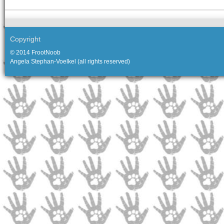
Copyright
© 2014 FrootNoob
Angela Stephan-Voelkel (all rights reserved)