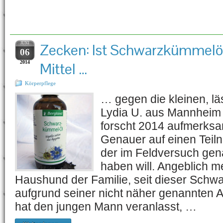
Schlagwort-Archiv:
Schwar
JUNI
Zecken: Ist Schwarzkümmelöl
06
2014
Mittel …
Körperpflege
… gegen die kleinen, lä
Lydia U. aus Mannheim 
forscht 2014 aufmerks
Genauer auf einen Teil
der im Feldversuch gena
haben will. Angeblich 
Haushund der Familie, seit dieser Sch
aufgrund seiner nicht näher genannten Al
hat den jungen Mann veranlasst, …