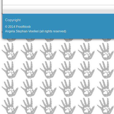
Copyright
© 2014 FrootNoob
Angela Stephan-Voelkel (all rights reserved)