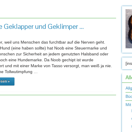
gwort-Archiv:
Steuermarke
 Geklapper und Geklimper …
er, weil uns Menschen das furchtbar auf die Nerven geht.
 Hund (eine haben sollte) hat Noob eine Steuermarke und
enschen zur Sicherheit an jedem genutzten Halsband oder
noch eine Hundemarke. Da Noob gechipt ist wurde
[in
iert und mit einer Marke von Tasso versorgt, man weiß ja nie.
ne Tollwutimpfung …
Al
esen »
All
Bü
Mit