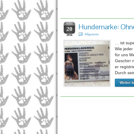
Schla
MÄRZ
Hundemarke: Ohne
20
Allgemein
2016
… ist sup
Wie jeder
für uns M
Geschirr 
er registr
Durch sei
Weiter l