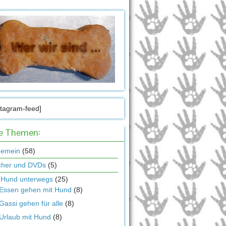
stagram-feed]
le Themen:
gemein
(58)
cher und DVDs
(5)
 Hund unterwegs
(25)
Essen gehen mit Hund
(8)
Gassi gehen für alle
(8)
Urlaub mit Hund
(8)