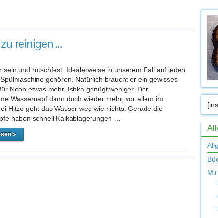
gwort-Archiv:
Yummynator
zu reinigen …
r sein und rutschfest. Idealerweise in unserem Fall auf jeden
ie Spülmaschine gehören. Natürlich braucht er ein gewisses
für Noob etwas mehr, Ishka genügt weniger. Der
e Wassernapf dann doch wieder mehr, vor allem im
[in
i Hitze geht das Wasser weg wie nichts. Gerade die
pfe haben schnell Kalkablagerungen …
Al
esen »
All
Bü
Mit