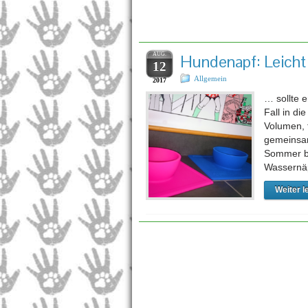
Schla
AUG.
Hundenapf: Leicht 
12
Allgemein
2017
… sollte e
Fall in d
Volumen, 
gemeinsam
Sommer be
Wassernä
Weiter l