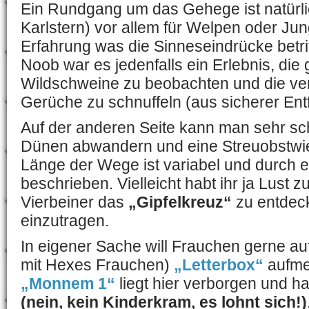
Ein Rundgang um das Gehege ist natürli
Karlstern) vor allem für Welpen oder Jun
Erfahrung was die Sinneseindrücke betrif
Noob war es jedenfalls ein Erlebnis, die
Wildschweine zu beobachten und die v
Gerüche zu schnuffeln (aus sicherer Ent
Auf der anderen Seite kann man sehr s
Dünen abwandern und eine Streuobstwi
Länge der Wege ist variabel und durch e
beschrieben. Vielleicht habt ihr ja Lus
Vierbeiner das
„Gipfelkreuz“
zu entdec
einzutragen.
In eigener Sache will Frauchen gerne a
mit Hexes Frauchen)
„Letterbox“
aufme
„Monnem 1“
liegt hier verborgen und h
(nein, kein Kinderkram, es lohnt sich!)