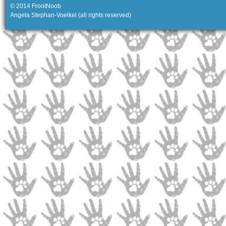
© 2014 FrootNoob
Angela Stephan-Voelkel (all rights reserved)