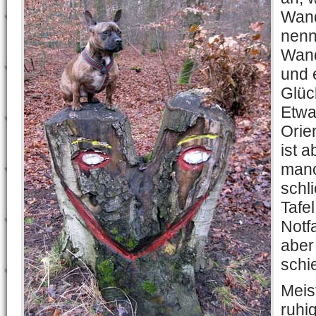
Wand
nenn
Wand
und 
Glüc
Etw
Orie
ist a
manc
schli
Tafel
Notf
aber
schi
Meist
ruhi