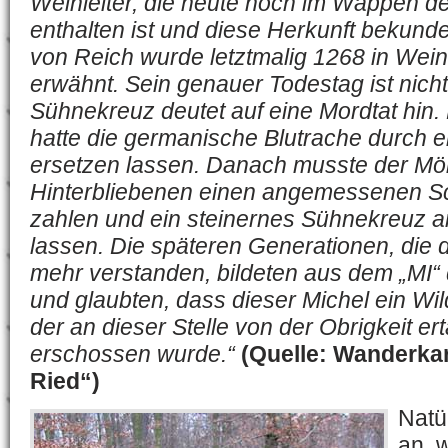
Weinleiter, die heute noch im Wappen d
enthalten ist und diese Herkunft bekunde
von Reich wurde letztmalig 1268 in Wei
erwähnt. Sein genauer Todestag ist nich
Sühnekreuz deutet auf eine Mordtat hin.
hatte die germanische Blutrache durch 
ersetzen lassen. Danach musste der Mö
Hinterbliebenen einen angemessenen S
zahlen und ein steinernes Sühnekreuz am
lassen. Die späteren Generationen, die di
mehr verstanden, bildeten aus dem „MI
und glaubten, dass dieser Michel ein Wi
der an dieser Stelle von der Obrigkeit er
erschossen wurde.“
(Quelle: Wanderkar
Ried“)
Natür
an, 