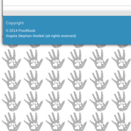
Copyright
© 2014 FrootNoob
Angela Stephan-Voelkel (all rights reserved)