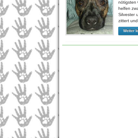
nötigsten
helfen zw
Silvester
zittert un
Weiter l