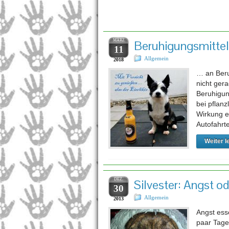
Schlagwo
MÄRZ
Beruhigungsmittel
11
Allgemein
2018
… an Beru
nicht ger
Beruhigung
bei pflan
Wirkung ei
Autofahrt
Weiter l
DEZ.
Silvester: Angst o
30
Allgemein
2013
Angst ess
paar Tage