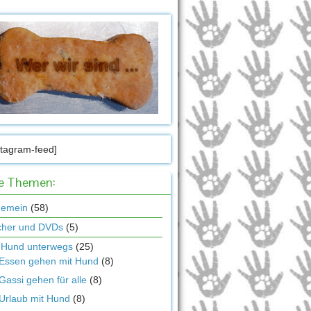
stagram-feed]
le Themen:
gemein
(58)
cher und DVDs
(5)
 Hund unterwegs
(25)
Essen gehen mit Hund
(8)
Gassi gehen für alle
(8)
Urlaub mit Hund
(8)