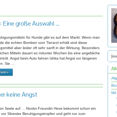
rt-Archiv:
Beruhigungsmittel
: Eine große Auswahl …
higungsmitteln für Hunde gibt es auf dem Markt. Wenn man
ade die echten Bomben vom Tierarzt erhält sind diese
smittel aber leider oft sehr sanft in der Wirkung. Besonders
zlichen Mitteln dauert es mitunter Wochen bis eine angebliche
[in
ntritt. Angst beim Auto fahren Ishka hat Angst vor längeren
en. Sie …
Al
esen »
All
Bü
der keine Angst
Mit
en Seele auf … Noobs Freundin Hexe bekommt schon ein
 vor Silvester Beruhigungstropfen und geht nur zum