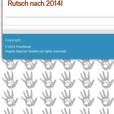
Rutsch nach 2014!
Copyright
© 2014 FrootNoob
Angela Stephan-Voelkel (all rights reserved)