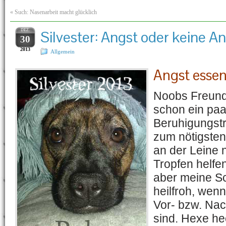
«
Such: Nasenarbeit macht glücklich
DEZ.
Silvester: Angst oder keine A
30
2013
Allgemein
Angst essen
Noobs Freun
schon ein paa
Beruhigungstr
zum nötigste
an der Leine 
Tropfen helfe
aber meine Sc
heilfroh, wenn
Vor- bzw. Na
sind. Hexe hech