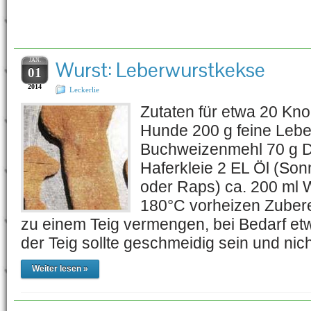
Schlagwort-Archiv:
Buchwe
JAN.
Wurst: Leberwurstkekse
01
2014
Leckerlie
Zutaten für etwa 20 Kn
Hunde 200 g feine Lebe
Buchweizenmehl 70 g D
Haferkleie 2 EL Öl (So
oder Raps) ca. 200 ml 
180°C vorheizen Zuberei
zu einem Teig vermengen, bei Bedarf e
der Teig sollte geschmeidig sein und nic
Weiter lesen »