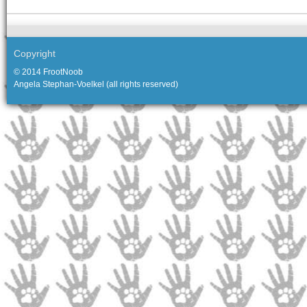
Copyright
© 2014 FrootNoob
Angela Stephan-Voelkel (all rights reserved)