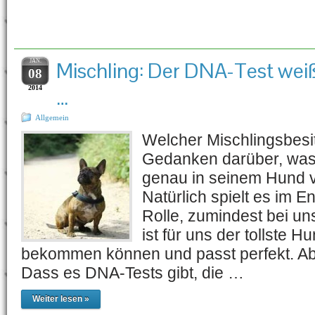
Schlagwort-Archiv:
Fra
JAN.
Mischling: Der DNA-Test wei
08
2014
…
Allgemein
Welcher Mischlingsbesit
Gedanken darüber, was
genau in seinem Hund v
Natürlich spielt es im E
Rolle, zumindest bei un
ist für uns der tollste H
bekommen können und passt perfekt. A
Dass es DNA-Tests gibt, die …
Weiter lesen »