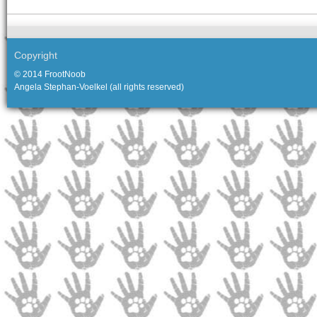
Copyright
© 2014 FrootNoob
Angela Stephan-Voelkel (all rights reserved)