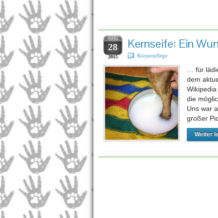
Schl
MÄRZ
Kernseife: Ein Wun
28
Körperpflege
2015
… für läd
dem aktue
Wikipedia
die mögli
Uns war au
großer Pi
Weiter l