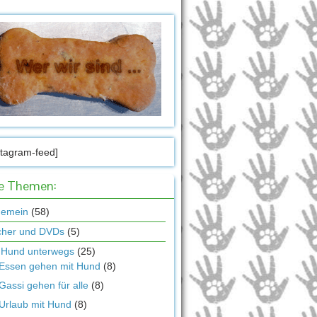
stagram-feed]
le Themen:
gemein
(58)
cher und DVDs
(5)
 Hund unterwegs
(25)
Essen gehen mit Hund
(8)
Gassi gehen für alle
(8)
Urlaub mit Hund
(8)