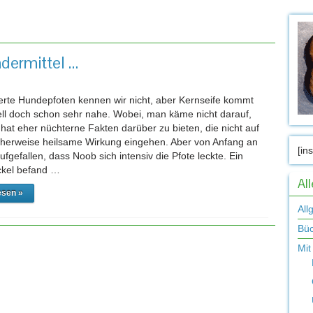
agwort-Archiv:
Heilmittel
dermittel …
ierte Hundepfoten kennen wir nicht, aber Kernseife kommt
ll doch schon sehr nahe. Wobei, man käme nicht darauf,
 hat eher nüchterne Fakten darüber zu bieten, die nicht auf
cherweise heilsame Wirkung eingehen. Aber von Anfang an
[in
fgefallen, dass Noob sich intensiv die Pfote leckte. Ein
ckel befand …
Al
esen »
All
Bü
Mit