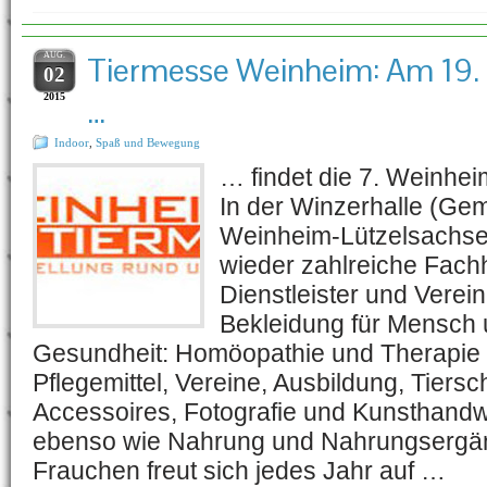
AUG.
Tiermesse Weinheim: Am 19.
02
2015
…
Indoor
,
Spaß und Bewegung
… findet die 7. Weinhei
In der Winzerhalle (Gem
Weinheim-Lützelsachse
wieder zahlreiche Fach
Dienstleister und Vere
Bekleidung für Mensch u
Gesundheit: Homöopathie und Therapie 
Pflegemittel, Vereine, Ausbildung, Tiersc
Accessoires, Fotografie und Kunsthand
ebenso wie Nahrung und Nahrungsergän
Frauchen freut sich jedes Jahr auf …